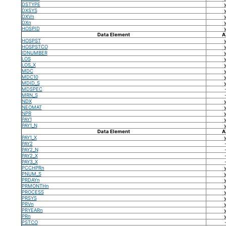
DSTYPE
DXSYS
DXVn
DXn
HOSPID
Data Element
A
HOSPST
HOSPSTCO
IDNUMBER
LOS
LOS_X
MDC
MDC10
MDID_S
MDSPEC
MRN_S
NDX
NEOMAT
NPR
PAY1
PAY1_N
Data Element
A
PAY1_X
PAY2
PAY2_N
PAY2_X
PAY3_X
PCCHPRn
PNUM_S
PRDAYn
PRMONTHn
PROCESS
PRSYS
PRVn
PRYEARn
PRn
PSTCO