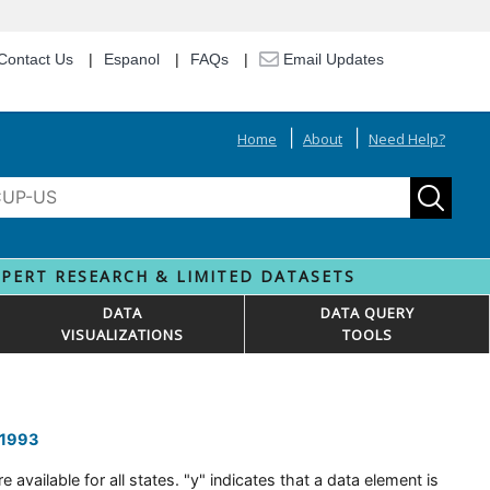
Contact Us
Espanol
FAQs
Email Updates
Home
About
Need Help?
XPERT RESEARCH & LIMITED DATASETS
DATA
DATA QUERY
VISUALIZATIONS
TOOLS
 1993
 available for all states. "y" indicates that a data element is