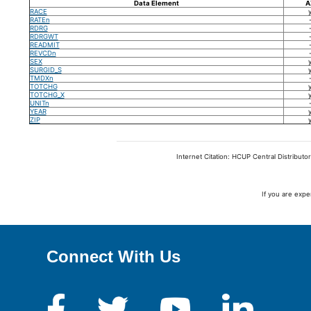
Data Element
A
RACE
RATEn
RDRG
RDRGWT
READMIT
REVCDn
SEX
SURGID_S
TMDXn
TOTCHG
TOTCHG_X
UNITn
YEAR
ZIP
Internet Citation: HCUP Central Distributo
If you are expe
Connect With Us