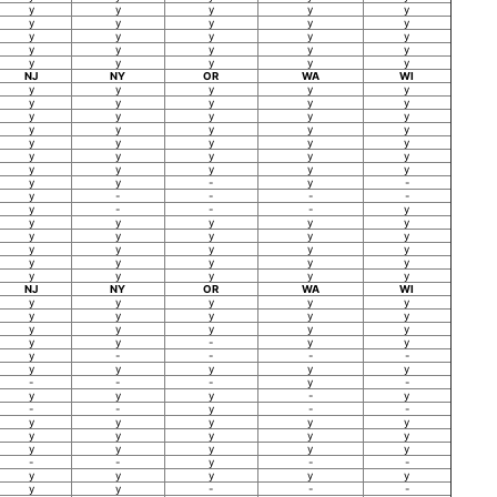
y
y
y
y
y
y
y
y
y
y
y
y
y
y
y
y
y
y
y
y
y
y
y
y
y
NJ
NY
OR
WA
WI
y
y
y
y
y
y
y
y
y
y
y
y
y
y
y
y
y
y
y
y
y
y
y
y
y
y
y
y
y
y
y
y
y
y
y
y
y
-
y
-
y
-
-
-
-
y
-
-
-
y
y
y
y
y
y
y
y
y
y
y
y
y
y
y
y
y
y
y
y
y
y
y
y
y
y
NJ
NY
OR
WA
WI
y
y
y
y
y
y
y
y
y
y
y
y
y
y
y
y
y
-
y
y
y
-
-
-
-
y
y
y
y
y
-
-
-
y
-
y
y
y
-
y
-
-
y
-
-
y
y
y
y
y
y
y
y
y
y
y
y
y
y
y
-
-
y
-
-
y
y
y
y
y
y
y
-
-
-