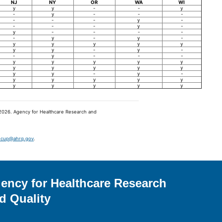
NJ
NY
OR
WA
WI
y
y
-
-
y
-
y
-
-
-
-
-
-
y
-
-
-
-
y
-
y
-
-
-
-
-
y
-
y
-
y
y
y
y
y
y
y
-
y
-
-
y
-
-
-
y
y
y
y
y
y
y
y
y
y
y
y
-
y
-
y
y
y
y
y
y
y
y
y
y
ry 2026. Agency for Healthcare Research and
hcup@ahrq.gov
.
ency for Healthcare Research
d Quality