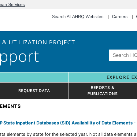
uman Services
Search All AHRQ Websites
Careers
& UTILIZATION PROJECT
pport
EXPLORE E
REPORTS &
REQUEST DATA
PUBLICATIONS
ELEMENTS
 State Inpatient Databases (SID) Availability of Data Elements -
ta elements by state for the selected year. Not all data elements are