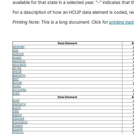
available for that state in a selected year. "-" indicates that 
For a description of how an HCUP data element is coded, restr
Printing Note: This is a long document. Click for
printing inst
Data Element
A
ADAYWK
AGE
AGEDAY
AHAID
AMONTH
ASOURCE
ATYPE
AYEAR
BMONTH
BWT
BYEAR
CHGn
DCCHPRn
DIED
Data Element
A
DISP
DMONTH
DQTR
DRG
DRG10
DRGVER
DSHOSPID
DSNDX
DSNPR
DSNUM