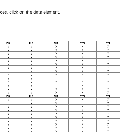
ces, click on the data element.
NJ
NY
OR
WA
WI
y
y
y
y
y
y
y
y
y
y
y
y
y
y
y
y
y
y
y
y
y
y
y
y
y
y
y
y
y
y
y
y
y
y
y
-
y
y
y
y
-
y
y
-
y
y
y
-
-
-
-
y
y
-
y
y
y
-
y
-
y
y
y
y
y
y
y
y
y
y
NJ
NY
OR
WA
WI
y
y
y
y
y
-
y
y
-
y
y
y
y
y
y
y
y
y
y
y
y
y
y
y
y
y
y
y
y
y
y
y
y
y
y
y
y
y
y
y
y
y
y
y
y
y
y
y
y
y