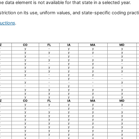
the data element is not available for that state in a selected year.
iction on its use, uniform values, and state-specific coding practi
ructions
.
Z
CO
FL
IA
MA
MD
y
y
-
y
y
y
y
y
y
y
y
y
y
y
-
y
-
y
y
y
y
y
y
y
y
y
-
y
y
-
y
y
y
y
y
y
y
y
y
y
y
y
y
y
-
y
y
-
y
-
-
y
-
-
-
y
-
-
-
y
y
-
-
y
-
-
-
y
y
y
y
y
y
y
y
y
y
y
y
y
y
y
y
y
Z
CO
FL
IA
MA
MD
y
y
y
y
y
y
y
y
-
y
y
-
y
y
y
y
y
y
y
y
y
y
y
y
y
y
y
y
y
y
y
y
y
y
y
y
y
y
y
y
y
y
y
y
y
y
y
y
y
y
y
y
y
y
y
y
-
y
y
y