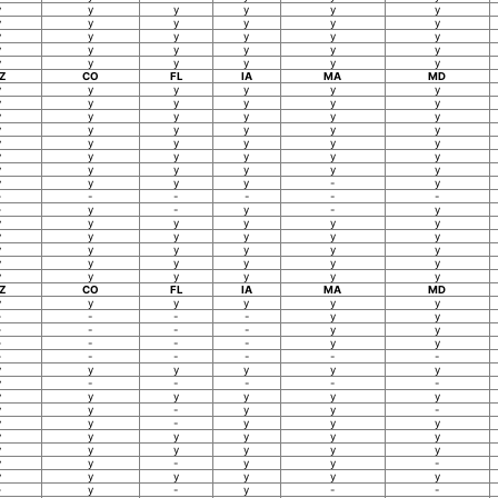
y
y
y
y
y
y
y
y
y
y
y
y
y
y
y
y
y
y
y
y
y
y
y
y
y
y
y
y
y
y
Z
CO
FL
IA
MA
MD
y
y
y
y
y
y
y
y
y
y
y
y
y
y
y
y
y
y
y
y
y
y
y
y
y
y
y
y
y
y
y
y
y
y
y
y
y
y
y
y
y
y
y
y
y
y
-
y
-
-
-
-
-
-
-
y
-
y
-
y
y
y
y
y
y
y
y
y
y
y
y
y
y
y
y
y
y
y
y
y
y
y
y
y
y
y
y
y
y
y
Z
CO
FL
IA
MA
MD
y
y
y
y
y
y
-
-
-
-
y
y
-
-
-
-
y
y
-
-
-
-
y
y
-
-
-
-
-
-
y
y
y
y
y
y
y
-
-
-
-
-
y
y
y
y
y
y
y
y
-
y
y
-
y
y
-
y
y
y
y
y
y
y
y
y
y
y
y
y
y
y
y
y
-
y
y
-
y
y
y
y
y
y
-
y
-
y
-
-