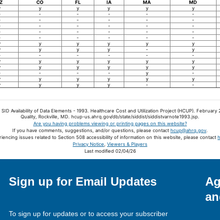
Z
CO
FL
IA
MA
MD
y
y
y
y
y
y
-
-
-
-
-
-
-
-
-
-
-
-
-
-
-
-
-
-
-
-
-
-
-
-
-
-
-
-
-
-
y
y
y
y
y
y
y
y
y
y
-
y
-
-
-
-
-
-
y
y
y
y
y
y
y
y
y
y
y
y
-
-
-
-
y
-
y
y
y
y
y
y
y
y
y
y
-
-
r SID Availability of Data Elements - 1993. Healthcare Cost and Utilization Project (HCUP). Februa
Quality, Rockville, MD. hcup-us.ahrq.gov/db/state/siddist/siddistvarnote1993.jsp.
Are you having problems viewing or printing pages on this website?
If you have comments, suggestions, and/or questions, please contact
hcup@ahrq.gov
.
riencing issues related to Section 508 accessibility of information on this website, please contact
Privacy Notice
,
Viewers & Players
Last modified 02/04/26
Sign up for Email Updates
Ag
an
To sign up for updates or to access your subscriber