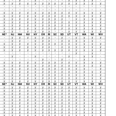
y
-
y
-
y
-
-
-
-
y
y
y
y
-
y
y
y
y
y
y
y
y
y
y
y
y
y
y
-
-
-
-
-
-
-
-
-
-
-
-
-
-
-
-
-
-
-
-
-
-
-
-
-
-
-
-
y
y
y
y
y
y
y
y
y
y
y
y
y
y
y
y
y
y
y
y
y
y
y
y
y
y
y
y
y
y
y
y
y
y
y
y
y
-
y
y
y
y
y
y
y
y
y
y
y
y
y
y
y
y
y
y
y
y
y
y
y
y
y
y
y
y
y
y
y
y
y
y
y
y
y
y
y
y
y
y
y
y
y
y
y
y
-
y
y
y
y
-
-
y
y
y
y
y
NE*
NJ
NM
NV
NY
OR
RI
SC
SD
UT
VT
WA
WI
WV
-
y
y
y
y
y
y
-
y
-
y
y
y
y
-
y
y
-
y
y
y
-
y
y
y
y
y
-
y
y
y
y
y
y
y
y
y
y
y
y
y
y
y
y
y
y
y
y
y
-
y
y
y
y
y
y
y
y
y
y
y
y
y
y
y
y
y
y
y
y
-
-
-
-
-
-
-
-
-
-
y
-
y
-
-
y
-
-
y
-
-
-
-
y
-
y
y
-
-
-
-
-
-
y
-
-
y
-
-
y
-
-
y
y
y
y
y
y
y
y
y
y
y
y
y
y
y
y
y
y
y
y
y
y
y
y
y
y
y
y
y
y
y
y
y
y
y
y
y
y
y
y
-
y
y
y
y
y
y
y
y
y
y
y
y
y
y
y
y
y
y
y
y
y
y
y
y
y
y
y
y
y
y
y
y
y
y
y
y
y
y
y
y
y
y
y
y
y
y
y
y
y
y
y
y
y
y
y
y
y
NE*
NJ
NM
NV
NY
OR
RI
SC
SD
UT
VT
WA
WI
WV
y
y
y
y
y
y
y
y
y
y
y
y
y
y
y
y
y
y
y
y
y
y
y
y
y
y
y
y
y
y
y
y
y
y
y
y
y
y
y
y
y
y
y
y
y
y
y
y
y
y
y
y
y
y
y
y
y
y
y
y
y
y
y
y
y
y
y
y
y
y
y
y
y
y
y
y
y
y
y
y
y
y
y
y
y
y
y
y
y
y
y
y
y
y
y
y
y
y
y
y
y
y
y
y
y
y
y
y
y
y
y
y
y
y
y
y
y
y
y
y
y
y
y
y
y
y
y
y
y
y
y
y
y
y
y
y
y
y
y
y