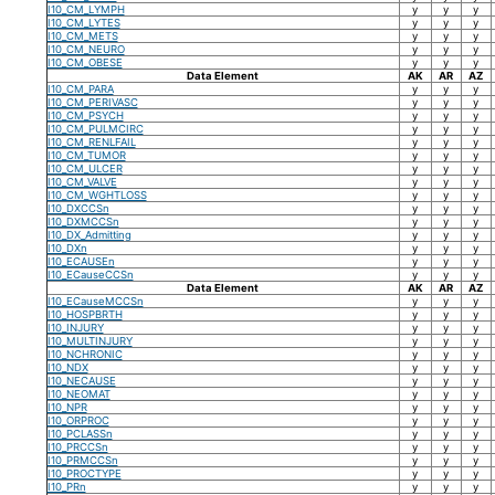
I10_CM_LYMPH
y
y
y
I10_CM_LYTES
y
y
y
I10_CM_METS
y
y
y
I10_CM_NEURO
y
y
y
I10_CM_OBESE
y
y
y
Data Element
AK
AR
AZ
I10_CM_PARA
y
y
y
I10_CM_PERIVASC
y
y
y
I10_CM_PSYCH
y
y
y
I10_CM_PULMCIRC
y
y
y
I10_CM_RENLFAIL
y
y
y
I10_CM_TUMOR
y
y
y
I10_CM_ULCER
y
y
y
I10_CM_VALVE
y
y
y
I10_CM_WGHTLOSS
y
y
y
I10_DXCCSn
y
y
y
I10_DXMCCSn
y
y
y
I10_DX_Admitting
y
y
y
I10_DXn
y
y
y
I10_ECAUSEn
y
y
y
I10_ECauseCCSn
y
y
y
Data Element
AK
AR
AZ
I10_ECauseMCCSn
y
y
y
I10_HOSPBRTH
y
y
y
I10_INJURY
y
y
y
I10_MULTINJURY
y
y
y
I10_NCHRONIC
y
y
y
I10_NDX
y
y
y
I10_NECAUSE
y
y
y
I10_NEOMAT
y
y
y
I10_NPR
y
y
y
I10_ORPROC
y
y
y
I10_PCLASSn
y
y
y
I10_PRCCSn
y
y
y
I10_PRMCCSn
y
y
y
I10_PROCTYPE
y
y
y
I10_PRn
y
y
y