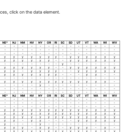
ces, click on the data element.
NE*
NJ
NM
NV
NY
OR
RI
SC
SD
UT
VT
WA
WI
WV
-
-
-
-
-
-
-
-
-
-
-
-
-
-
-
-
-
-
-
-
-
-
-
-
-
-
-
-
-
-
-
-
-
-
-
-
-
-
-
-
-
-
y
y
y
y
y
y
y
-
y
y
y
y
y
y
y
y
y
y
y
y
-
-
y
y
y
y
y
y
-
-
-
-
-
-
-
y
-
-
-
-
-
-
y
y
y
y
y
y
-
-
y
y
y
y
y
y
y
y
-
y
y
y
y
-
-
y
y
y
y
y
y
y
y
y
y
y
y
-
-
-
y
y
-
-
-
-
-
-
-
-
-
-
-
-
-
-
-
-
y
y
y
y
y
y
y
y
y
y
y
y
y
-
-
-
-
-
y
-
-
-
-
-
-
-
-
-
-
-
-
-
-
-
-
-
-
-
-
-
-
-
-
-
-
-
-
-
-
-
-
-
-
-
-
-
NE*
NJ
NM
NV
NY
OR
RI
SC
SD
UT
VT
WA
WI
WV
-
-
-
-
-
-
-
-
-
-
-
-
-
-
-
-
-
-
-
-
-
-
-
-
-
-
-
-
-
-
-
-
-
-
-
-
-
-
-
-
-
-
y
y
y
y
y
y
y
y
y
y
y
y
y
y
y
y
y
y
y
y
y
y
y
y
y
y
y
y
y
y
y
y
y
y
y
y
y
y
y
y
y
y
y
y
-
y
y
-
-
-
-
y
y
y
y
y
y
-
-
-
y
-
-
-
-
-
-
-
-
-
y
y
y
-
y
y
-
-
y
y
y
-
y
-
y
y
y
y
y
y
y
y
y
y
y
y
y
y