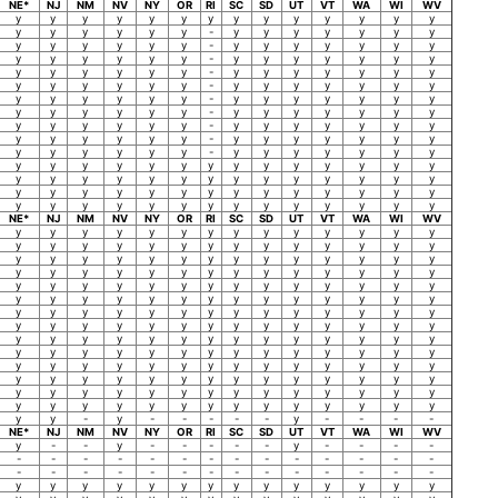
NE*
NJ
NM
NV
NY
OR
RI
SC
SD
UT
VT
WA
WI
WV
y
y
y
y
y
y
y
y
y
y
y
y
y
y
y
y
y
y
y
y
-
y
y
y
y
y
y
y
y
y
y
y
y
y
-
y
y
y
y
y
y
y
y
y
y
y
y
y
-
y
y
y
y
y
y
y
y
y
y
y
y
y
-
y
y
y
y
y
y
y
y
y
y
y
y
y
-
y
y
y
y
y
y
y
y
y
y
y
y
y
-
y
y
y
y
y
y
y
y
y
y
y
y
y
-
y
y
y
y
y
y
y
y
y
y
y
y
y
-
y
y
y
y
y
y
y
y
y
y
y
y
y
-
y
y
y
y
y
y
y
y
y
y
y
y
y
-
y
y
y
y
y
y
y
y
y
y
y
y
y
y
y
y
y
y
y
y
y
y
y
y
y
y
y
y
y
y
y
y
y
y
y
y
y
y
y
y
y
y
y
y
y
y
y
y
y
y
y
y
y
y
y
y
y
y
y
y
y
y
y
NE*
NJ
NM
NV
NY
OR
RI
SC
SD
UT
VT
WA
WI
WV
y
y
y
y
y
y
y
y
y
y
y
y
y
y
y
y
y
y
y
y
y
y
y
y
y
y
y
y
y
y
y
y
y
y
y
y
y
y
y
y
y
y
y
y
y
y
y
y
y
y
y
y
y
y
y
y
y
y
y
y
y
y
y
y
y
y
y
y
y
y
y
y
y
y
y
y
y
y
y
y
y
y
y
y
y
y
y
y
y
y
y
y
y
y
y
y
y
y
y
y
y
y
y
y
y
y
y
y
y
y
y
y
y
y
y
y
y
y
y
y
y
y
y
y
y
y
y
y
y
y
y
y
y
y
y
y
y
y
y
y
y
y
y
y
y
y
y
y
y
y
y
y
y
y
y
y
y
y
y
y
y
y
y
y
y
y
y
y
y
y
y
y
y
y
y
y
y
y
y
y
y
y
y
y
y
y
y
y
y
y
y
y
y
y
y
y
y
y
-
y
-
-
-
-
-
y
-
-
-
-
NE*
NJ
NM
NV
NY
OR
RI
SC
SD
UT
VT
WA
WI
WV
y
-
-
y
-
-
-
-
-
y
-
-
-
-
-
-
-
-
-
-
-
-
-
-
-
-
-
-
-
-
-
-
-
-
-
-
-
-
-
-
-
-
y
y
y
y
y
y
y
y
y
y
y
y
y
y