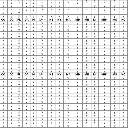
y
y
-
y
y
-
-
y
y
y
-
-
-
-
y
y
y
-
y
y
y
y
y
-
-
-
y
y
y
y
-
-
-
y
y
y
-
y
-
-
-
-
y
y
-
y
y
y
-
-
-
-
-
-
-
-
-
-
-
-
y
y
y
y
y
y
y
y
y
y
y
y
y
y
y
CO
DC
FL
GA
HI
IA**
KS
KY
MA
MD
ME
MI
MN*
MS
NC
y
y
y
y
y
y
y
y
-
y
y
y
y
y
y
y
y
y
y
y
y
y
y
-
y
y
y
y
y
y
y
y
y
y
y
y
y
y
y
y
y
y
y
y
y
y
y
y
y
y
y
y
y
y
y
y
y
y
y
y
y
y
y
y
y
y
y
y
y
y
y
y
y
y
y
y
y
y
y
y
y
y
y
y
y
y
y
y
y
y
y
y
y
y
y
y
y
y
y
y
y
y
y
y
y
y
y
y
y
y
y
y
y
y
y
y
y
y
y
y
y
y
y
y
y
y
y
y
-
y
y
y
y
y
y
y
y
y
y
y
y
y
y
y
y
y
y
y
y
y
y
y
y
y
y
y
y
y
y
y
y
y
y
y
y
y
y
y
y
y
y
y
y
-
y
y
y
y
y
y
y
y
y
y
y
y
y
y
y
y
y
y
y
y
y
y
y
y
y
y
y
y
y
y
y
y
y
y
y
y
y
y
y
y
y
y
y
y
-
y
y
y
y
y
y
CO
DC
FL
GA
HI
IA**
KS
KY
MA
MD
ME
MI
MN*
MS
NC
y
y
y
y
y
y
y
y
y
y
y
y
y
y
y
y
y
y
y
y
y
y
y
y
y
y
y
y
y
y
y
y
y
y
y
y
y
y
y
y
y
y
y
y
y
y
y
y
y
y
y
y
y
y
y
y
y
y
y
y
y
y
y
y
y
y
y
y
-
y
y
y
y
y
y
y
y
y
y
y
y
y
y
y
y
y
y
y
y
y
y
y
y
y
y
y
y
y
y
y
y
y
y
y
y
y
y
y
y
y
y
y
y
-
y
y
y
y
y
y
y
y
y
y
y
y
y
y
y
y
y
y
y
y
y
y
y
y
y
y
y
y
y
y
y
y
y
y
y
y
y
y
y
y
y
y
y
y
y
y
y
y
y
y
y
y
y
y
y
y
y
y
y
y
y
y
y
y
y
y
y
y
y
y
y
y
y
y
y
y
y
y
y
y
y
y
y
y
y
y
y
y
y
y
y
y
y
y
y
y
y
-
y
-
-
y
-
y
y
y
-
-
y
y
y