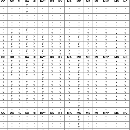
CO
DC
FL
GA
HI
IA**
KS
KY
MA
MD
ME
MI
MN*
MS
NC
-
-
-
y
-
-
-
-
-
-
-
-
-
-
-
-
-
-
-
-
-
-
-
-
-
-
-
-
-
-
-
-
-
y
-
-
-
-
-
-
-
-
-
-
-
-
-
-
-
-
-
-
-
-
-
-
-
-
-
-
-
-
-
-
-
-
-
-
-
-
-
-
-
-
-
-
-
-
-
-
-
-
-
-
-
-
-
-
-
-
-
-
-
-
-
-
-
-
-
-
-
-
-
-
-
-
-
-
y
-
-
-
-
-
-
-
-
-
-
-
-
y
y
-
-
-
y
-
-
-
y
-
y
y
y
y
y
y
y
y
y
y
y
y
y
y
y
y
y
y
y
y
y
y
y
y
y
y
y
-
y
y
y
y
y
y
y
y
y
y
y
y
y
y
y
y
y
y
y
y
y
y
y
y
y
y
y
y
y
y
-
y
y
y
y
y
y
-
y
y
y
y
y
y
-
y
y
y
y
y
-
-
-
-
-
-
-
y
y
-
-
-
-
-
-
CO
DC
FL
GA
HI
IA**
KS
KY
MA
MD
ME
MI
MN*
MS
NC
y
y
y
y
y
y
y
y
y
y
y
y
y
y
y
y
y
y
y
y
y
y
y
y
y
y
y
y
y
y
y
y
y
y
y
y
y
y
y
y
y
y
y
y
y
y
y
y
y
y
y
y
y
y
y
y
y
y
y
y
y
y
y
y
y
y
y
y
y
y
y
y
y
y
y
y
-
y
-
-
y
-
y
y
y
-
-
y
y
y
y
y
y
y
y
y
y
y
y
y
y
y
y
y
y
y
y
y
y
y
y
y
y
y
y
y
y
y
y
y
-
y
y
y
y
y
y
y
y
y
y
y
y
y
y
y
y
y
y
y
y
y
y
y
y
y
y
y
y
y
-
y
y
-
-
y
-
y
y
-
y
y
y
y
y
y
y
y
y
y
y
y
y
y
y
y
y
y
y
y
-
-
-
-
-
-
-
-
y
-
-
-
-
-
-
-
-
-
-
-
-
-
-
-
y
-
-
-
-
-
-
-
-
-
-
-
-
-
-
y
-
-
-
-
-
CO
DC
FL
GA
HI
IA**
KS
KY
MA
MD
ME
MI
MN*
MS
NC
-
-
-
-
-
-
-
-
-
y
-
-
-
-
-
-
-
-
-
-
-
-
-
-
y
-
-
-
-
-
-
-
-
-
-
-
-
-
-
y
-
-
-
-
-
-
-
-
-
-
-
-
-
-
y
-
-
-
-
-