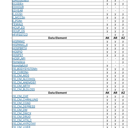
DaysToEvent
y
y
-
ECODEn
y
y
y
EDHOUR
-
-
-
EDYEAR
-
-
-
E_CCSn
y
y
y
E_MCCSn
y
y
y
E_POAn
-
y
y
FEMALE
y
y
y
HCUP_ED
y
y
y
HCUP_OS
y
y
y
HFIPSSTCO
-
y
y
Data Element
AK
AR
AZ
HISPANIC
y
y
y
HISPANIC_X
y
y
y
HOSPBRTH
y
y
y
HOSPID
y
y
y
HOSPST
y
y
y
HOSP_NPI
-
-
y
Homeless
-
-
y
HospitalUnit
y
-
-
I10_BODYSYSTEMn
y
y
y
I10_CHRONn
y
y
y
I10_CM_AIDS
y
y
y
I10_CM_ALCOHOL
y
y
y
I10_CM_ANEMDEF
y
y
y
I10_CM_ARTH
y
y
y
I10_CM_BLDLOSS
y
y
y
Data Element
AK
AR
AZ
I10_CM_CHF
y
y
y
I10_CM_CHRNLUNG
y
y
y
I10_CM_COAG
y
y
y
I10_CM_DEPRESS
y
y
y
I10_CM_DM
y
y
y
I10_CM_DMCX
y
y
y
I10_CM_DRUG
y
y
y
I10_CM_HTN_C
y
y
y
I10_CM_HYPOTHY
y
y
y
I10_CM_LIVER
y
y
y