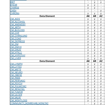
BWT
-
y
y
BYEAR
y
y
-
CHARGE
y
y
-
CHGn
-
-
y
CHRONn
y
y
y
Data Element
AK
AR
AZ
CM_AIDS
y
y
y
CM_ALCOHOL
y
y
y
CM_ANEMDEF
y
y
y
CM_ARTH
y
y
y
CM_BLDLOSS
y
y
y
CM_CHF
y
y
y
CM_CHRNLUNG
y
y
y
CM_COAG
y
y
y
CM_DEPRESS
y
y
y
CM_DM
y
y
y
CM_DMCX
y
y
y
CM_DRUG
y
y
y
CM_HTN_C
y
y
y
CM_HYPOTHY
y
y
y
CM_LIVER
y
y
y
Data Element
AK
AR
AZ
CM_LYMPH
y
y
y
CM_LYTES
y
y
y
CM_METS
y
y
y
CM_NEURO
y
y
y
CM_OBESE
y
y
y
CM_PARA
y
y
y
CM_PERIVASC
y
y
y
CM_PSYCH
y
y
y
CM_PULMCIRC
y
y
y
CM_RENLFAIL
y
y
y
CM_TUMOR
y
y
y
CM_ULCER
y
y
y
CM_VALVE
y
y
y
CM_WGHTLOSS
y
y
y
COMMUNITY_NONREHAB_NONLTAC
-
y
y