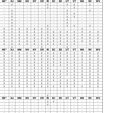
NE*
NJ
NM
NV
NY
OR
RI
SC
SD
UT
VT
WA
WI
WV
-
y
-
-
-
-
y
-
-
y
y
-
y
-
-
-
-
-
-
-
y
-
-
-
y
-
-
-
-
y
-
-
-
-
-
-
-
y
-
-
y
-
-
y
-
-
-
-
-
-
-
y
y
-
-
-
-
y
-
-
-
-
-
-
-
y
y
-
-
-
-
y
-
-
-
-
-
-
-
y
-
-
-
-
-
y
-
-
-
-
-
-
-
y
-
-
-
-
-
y
-
-
-
-
y
-
-
y
y
-
y
-
y
y
y
y
y
y
y
-
-
-
-
y
-
-
y
y
y
y
y
y
y
y
y
y
y
y
y
y
y
y
y
y
y
y
y
y
y
y
y
y
y
y
y
y
y
y
y
y
y
y
y
y
y
y
y
y
y
y
y
y
y
y
y
y
y
y
y
y
y
y
y
y
y
y
y
y
y
y
y
y
y
-
y
-
-
y
-
-
-
y
-
-
-
y
-
-
-
-
NE*
NJ
NM
NV
NY
OR
RI
SC
SD
UT
VT
WA
WI
WV
y
y
y
y
y
y
y
y
y
y
y
y
y
y
y
y
y
y
y
y
y
y
y
y
y
y
y
y
y
y
y
y
y
y
y
y
y
y
y
y
y
y
y
y
y
y
y
y
y
y
y
y
y
y
y
y
y
y
y
y
y
y
y
y
y
y
y
y
y
y
y
y
-
y
y
y
y
-
-
y
y
y
y
y
y
y
y
y
y
y
y
y
y
y
y
y
y
y
y
y
y
y
y
y
y
y
y
y
y
y
y
y
y
y
y
y
y
y
y
y
y
-
y
y
y
y
y
y
y
y
y
y
y
y
y
y
y
y
y
y
y
y
y
y
y
y
y
-
y
y
y
-
y
y
y
y
y
y
y
y
y
y
y
y
y
y
y
y
-
-
-
-
-
-
-
-
-
-
-
-
-
-
-
-
-
-
-
-
-
-
-
-
-
-
-
-
-
-
-
-
-
-
y
-
-
-
-
-
-
-
NE*
NJ
NM
NV
NY
OR
RI
SC
SD
UT
VT
WA
WI
WV
-
-
-
-
-
-
y
y
-
-
-
-
-
-
-
-
-
-
-
-
y
-
-
-
-
-
-
-
-
-
-
-
-
-
-
-
-
-
-
-
-
-
-
-
-
-
-
-
-
-
-
-
-
-
-
-