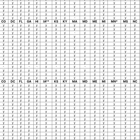
y
y
y
y
y
y
y
y
y
y
y
y
y
y
y
y
y
y
y
y
y
y
y
y
y
y
y
y
y
y
y
y
y
y
y
y
y
y
y
y
y
y
y
y
y
y
y
y
y
y
y
y
y
y
y
y
y
y
y
y
y
y
y
y
y
y
y
y
-
y
y
y
y
y
y
CO
DC
FL
GA
HI
IA**
KS
KY
MA
MD
ME
MI
MN*
MS
NC
y
y
y
y
y
y
y
y
y
y
y
y
y
y
y
y
y
y
y
y
y
y
y
y
y
y
y
y
y
y
y
y
y
y
y
y
y
y
-
y
y
y
y
y
y
y
y
y
y
y
y
y
y
y
y
y
y
y
y
y
y
y
y
y
y
y
y
y
y
y
y
y
y
y
y
y
y
y
y
y
y
y
y
y
y
y
y
y
y
y
y
y
y
y
y
y
y
y
y
y
y
y
y
y
y
y
y
y
y
y
y
y
y
y
y
y
y
y
y
y
y
y
y
y
y
y
y
y
y
y
y
y
y
y
y
y
y
y
y
y
y
y
y
y
y
y
y
y
y
y
y
y
y
y
y
y
y
y
y
y
y
y
y
y
y
-
y
y
-
-
y
-
y
y
-
y
y
y
y
y
y
y
y
y
y
y
y
y
y
y
y
y
y
y
y
y
y
y
y
y
y
y
y
y
y
y
y
y
y
y
y
y
y
y
y
y
y
y
y
y
y
y
y
y
y
CO
DC
FL
GA
HI
IA**
KS
KY
MA
MD
ME
MI
MN*
MS
NC
y
y
y
y
y
y
y
y
y
y
y
y
y
y
y
y
y
y
y
y
y
y
y
y
y
y
y
y
y
y
y
y
y
y
y
y
y
y
y
y
y
y
y
y
y
y
y
y
y
y
y
y
y
y
y
y
y
y
y
y
y
y
y
y
y
y
y
y
y
y
y
y
y
y
y
y
y
y
y
y
y
y
y
y
y
y
y
y
y
y
y
y
y
y
y
y
y
y
y
y
y
y
y
y
y
y
y
y
y
y
y
y
y
y
y
y
y
y
y
y
y
y
y
y
y
y
y
y
y
y
y
y
y
y
y
y
y
y
y
y
y
y
y
y
y
y
y
y
y
y
y
y
y
y
y
y
y
y
y
y
y
y
y
y
y
y
y
y
y
y
y
y
y
y
y
y
y
y
y
y
y
y
y
y
y
y
y
y
y
y
y
y
y
y
y
y
y
y
y
y
y
y
y
y
y
y
y
y
y
y
y
y
y
y
y
y
y
y
y
y
y
y
y
y
y