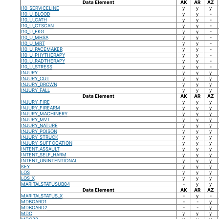
Data Element
AK
AR
AZ
I10_SERVICELINE
y
y
y
I10_U_BLOOD
y
y
-
I10_U_CATH
y
y
-
I10_U_CTSCAN
y
y
-
I10_U_EKG
y
y
-
I10_U_MHSA
y
y
-
I10_U_MRT
y
y
-
I10_U_PACEMAKER
y
y
-
I10_U_PHYTHERAPY
y
y
-
I10_U_RADTHERAPY
y
y
-
I10_U_STRESS
y
y
-
INJURY
y
y
y
INJURY_CUT
y
y
y
INJURY_DROWN
y
y
y
INJURY_FALL
y
y
y
Data Element
AK
AR
AZ
INJURY_FIRE
y
y
y
INJURY_FIREARM
y
y
y
INJURY_MACHINERY
y
y
y
INJURY_MVT
y
y
y
INJURY_NATURE
y
y
y
INJURY_POISON
y
y
y
INJURY_STRUCK
y
y
y
INJURY_SUFFOCATION
y
y
y
INTENT_ASSAULT
y
y
y
INTENT_SELF_HARM
y
y
y
INTENT_UNINTENTIONAL
y
y
y
KEY
y
y
y
LOS
y
y
y
LOS_X
y
y
y
MARITALSTATUSUB04
-
y
y
Data Element
AK
AR
AZ
MARITALSTATUS_X
-
y
-
MDBOARD1
-
-
y
MDBOARD2
-
-
y
MDC
y
y
y