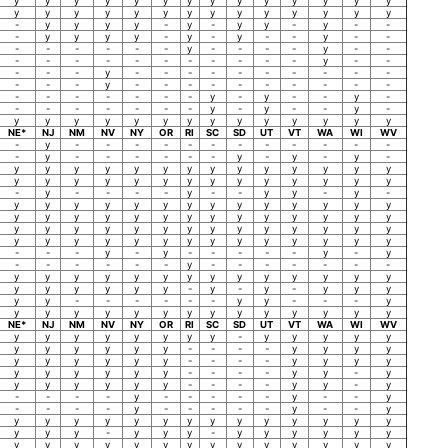
y
y
y
y
y
y
y
y
y
y
y
y
y
y
y
y
y
y
y
y
y
y
y
y
y
y
y
y
-
y
y
y
y
-
y
-
y
y
-
y
-
-
-
y
y
y
y
-
y
-
y
-
-
y
-
-
-
-
-
-
-
-
y
-
-
-
-
y
-
-
-
-
-
-
-
-
-
-
-
-
-
y
-
-
-
-
-
y
-
-
-
-
-
-
-
-
-
-
-
-
-
y
-
-
-
-
-
-
-
-
-
-
-
-
-
-
-
-
-
y
-
y
-
-
y
-
-
-
-
-
-
-
-
y
-
y
-
-
y
-
y
y
y
y
y
y
y
y
y
y
y
y
y
y
NE*
NJ
NM
NV
NY
OR
RI
SC
SD
UT
VT
WA
WI
WV
-
y
-
-
-
-
-
-
-
-
-
-
-
-
-
y
-
-
-
-
-
-
y
-
y
-
y
-
y
y
y
y
y
y
y
y
y
y
y
y
y
y
y
y
y
y
y
y
y
y
y
y
y
y
y
y
-
y
-
-
-
-
y
-
-
y
y
-
y
-
y
y
y
y
y
y
y
y
y
y
y
y
y
y
y
y
y
y
y
y
y
y
y
y
y
y
y
y
y
y
y
y
y
y
y
y
y
y
y
y
y
y
y
y
y
y
y
y
y
y
y
y
y
y
y
y
-
-
-
y
-
y
-
-
-
-
-
y
-
y
-
-
-
-
-
-
y
-
-
-
-
-
-
-
y
y
y
y
y
y
y
y
y
y
y
y
y
y
y
y
y
y
y
y
-
y
-
y
-
y
y
y
y
y
-
-
-
-
-
-
y
y
-
-
-
y
y
y
y
y
y
y
y
y
y
y
y
y
y
y
NE*
NJ
NM
NV
NY
OR
RI
SC
SD
UT
VT
WA
WI
WV
y
y
y
y
y
y
y
y
-
y
y
y
y
y
y
y
y
y
y
y
-
-
-
-
y
y
y
y
y
y
y
y
y
y
-
-
-
-
y
y
y
y
y
y
y
y
y
y
-
-
-
-
y
y
-
y
y
y
y
y
y
y
-
-
-
-
y
y
-
y
-
-
-
-
y
-
-
-
-
-
y
-
-
y
-
-
-
-
y
-
-
-
-
-
y
-
-
y
y
y
y
y
y
y
y
y
y
y
y
y
y
y
y
y
y
-
y
y
y
-
y
y
y
y
y
y
y
y
y
y
y
y
y
y
y
y
y
y
y
y