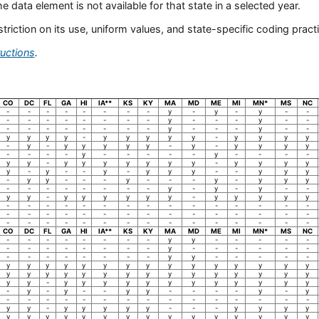
the data element is not available for that state in a selected year.
iction on its use, uniform values, and state-specific coding practi
ructions
.
CO
DC
FL
GA
HI
IA**
KS
KY
MA
MD
ME
MI
MN*
MS
NC
-
-
-
-
-
-
-
-
y
-
y
-
y
-
-
-
-
-
-
-
-
-
-
y
-
-
-
y
-
-
-
-
-
-
-
-
-
-
y
-
-
-
y
-
-
y
y
y
y
-
y
y
y
y
y
-
y
y
y
y
-
y
-
y
y
y
y
y
-
y
-
y
y
y
y
-
-
-
-
y
-
-
-
-
-
y
-
-
-
-
y
y
-
y
y
y
y
y
y
y
-
y
y
y
y
y
-
y
-
-
y
-
y
y
y
-
-
y
y
y
-
y
y
-
-
-
y
-
-
-
y
-
y
y
y
-
-
-
-
-
-
-
-
y
-
y
-
y
-
-
y
y
-
y
y
y
y
y
y
-
y
y
y
y
y
-
-
-
-
-
-
-
-
-
-
-
-
-
-
-
-
-
-
-
-
-
-
-
-
-
-
-
-
-
-
-
-
-
-
-
-
-
-
-
-
-
-
-
-
-
CO
DC
FL
GA
HI
IA**
KS
KY
MA
MD
ME
MI
MN*
MS
NC
-
-
-
-
-
-
-
-
y
y
-
-
-
-
-
-
-
-
-
-
-
-
-
y
-
-
-
-
-
-
-
-
-
-
-
-
-
-
y
y
-
-
-
-
-
y
y
y
y
y
y
y
y
y
y
y
y
y
y
y
y
y
y
y
y
y
y
y
y
y
y
y
y
y
y
y
y
-
y
y
y
y
y
y
y
y
y
y
y
y
-
y
-
y
-
-
y
y
-
-
-
-
y
-
y
-
-
-
-
-
-
-
-
-
-
-
-
-
-
-
y
y
-
y
y
y
y
y
-
-
-
y
y
y
y
y
y
y
y
y
y
y
y
y
y
y
y
y
y
y