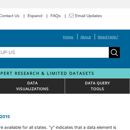
Contact Us
Espanol
FAQs
Email Updates
Home
About
Need Help?
XPERT RESEARCH & LIMITED DATASETS
DATA
DATA QUERY
VISUALIZATIONS
TOOLS
 2015
 available for all states. "y" indicates that a data element is