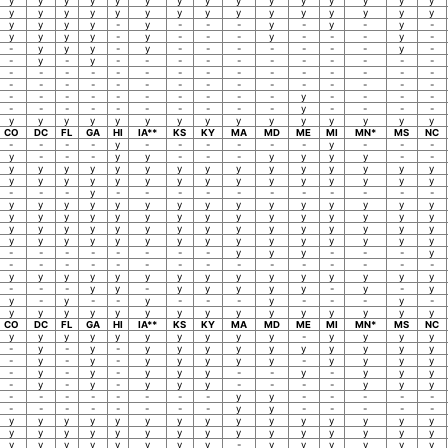
y
y
y
y
y
y
y
y
y
y
y
y
y
y
y
y
y
y
y
y
y
y
y
y
y
y
y
y
y
y
y
y
y
y
-
y
-
-
-
y
-
y
-
y
-
y
y
y
y
-
y
-
-
-
y
-
-
-
y
-
-
y
y
y
-
y
-
-
-
-
-
-
-
y
-
-
y
-
y
-
-
-
-
-
-
-
-
-
-
-
-
-
-
-
-
-
-
-
-
-
-
-
-
-
-
-
-
-
-
-
-
-
-
-
-
-
-
-
-
-
-
-
-
-
-
-
-
-
-
-
y
-
-
-
-
-
-
-
-
-
-
-
-
-
-
y
-
-
-
-
y
y
y
y
y
y
y
y
y
y
y
y
y
y
y
CO
DC
FL
GA
HI
IA**
KS
KY
MA
MD
ME
MI
MN*
MS
NC
-
-
-
-
y
-
-
-
-
-
-
y
-
-
-
y
-
-
-
y
y
-
-
-
y
y
y
y
-
-
y
y
y
y
y
y
y
y
y
y
y
y
y
y
y
y
y
y
y
y
y
y
y
y
y
y
y
y
y
y
-
-
-
y
-
-
-
-
-
-
-
-
-
-
-
y
y
y
y
y
y
y
y
y
y
y
y
y
y
y
y
y
y
y
y
y
y
y
y
y
y
y
y
y
y
y
y
y
y
y
y
y
y
y
y
y
y
y
y
y
y
y
y
y
y
y
y
y
y
y
y
y
y
y
y
-
-
-
-
-
-
-
-
y
y
y
-
-
-
y
-
-
-
-
-
-
-
-
-
-
-
-
-
-
-
y
y
y
y
y
y
y
y
y
y
y
y
y
y
y
-
-
-
y
y
-
y
y
y
y
y
-
y
-
y
y
-
y
-
-
y
-
-
-
y
-
-
-
y
-
y
y
y
y
y
y
y
y
y
y
y
y
y
y
y
CO
DC
FL
GA
HI
IA**
KS
KY
MA
MD
ME
MI
MN*
MS
NC
y
y
y
y
y
y
y
y
y
y
-
y
y
y
y
-
y
-
y
-
y
y
y
y
y
y
y
y
y
y
-
y
-
y
-
y
y
y
y
y
-
y
y
y
y
-
y
-
y
-
y
y
y
-
-
y
-
y
y
y
-
y
-
y
-
y
y
y
-
-
-
-
y
y
y
-
-
-
-
-
-
-
-
y
y
-
-
-
-
-
-
-
-
-
-
-
-
-
y
y
-
-
-
-
-
y
y
y
y
y
y
y
y
y
y
y
y
y
y
y
y
y
y
y
y
y
y
y
y
y
y
y
y
y
y
y
y
y
y
y
y
y
y
-
y
y
y
y
y
y