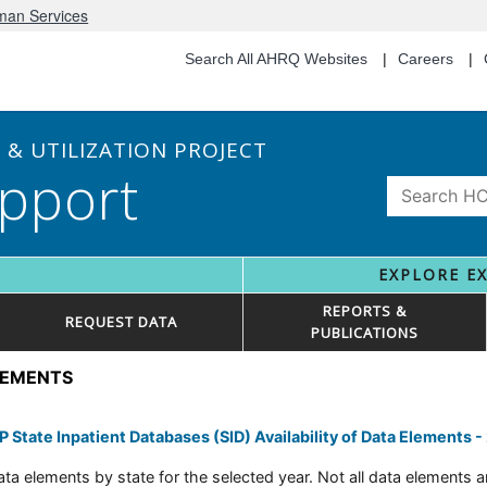
uman Services
Search All AHRQ Websites
Careers
& UTILIZATION PROJECT
pport
EXPLORE E
REPORTS &
REQUEST DATA
PUBLICATIONS
ELEMENTS
 State Inpatient Databases (SID) Availability of Data Elements -
ta elements by state for the selected year. Not all data elements are