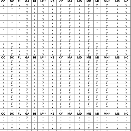
CO
DC
FL
GA
HI
IA**
KS
KY
MA
MD
ME
MI
MN*
MS
NC
y
y
y
y
y
y
y
y
y
y
y
y
y
y
y
-
-
-
y
y
y
y
y
y
y
y
-
y
y
y
-
-
-
y
y
y
y
y
y
y
y
-
y
y
y
-
-
-
y
y
y
y
y
y
y
y
-
y
y
y
-
-
-
y
y
y
y
y
y
y
y
-
y
y
y
-
-
-
y
y
y
y
y
y
y
y
-
y
y
y
-
-
-
y
y
y
y
y
y
y
y
-
y
y
y
-
-
-
y
y
y
y
y
y
y
y
-
y
y
y
-
-
-
y
y
y
y
y
y
y
y
-
y
y
y
-
-
-
y
y
y
y
y
y
y
y
-
y
y
y
-
-
-
y
y
y
y
y
y
y
y
-
y
y
y
y
y
y
y
y
y
y
y
y
y
y
y
y
y
y
y
y
y
y
y
y
y
y
y
y
y
y
y
y
y
y
y
y
y
y
y
y
y
y
y
y
y
y
y
y
y
y
y
y
y
y
y
y
y
y
y
y
y
y
y
CO
DC
FL
GA
HI
IA**
KS
KY
MA
MD
ME
MI
MN*
MS
NC
y
y
y
y
y
y
y
y
y
y
y
y
y
y
y
y
y
y
y
y
y
y
y
y
y
y
y
y
y
y
y
y
y
y
y
y
y
y
y
y
y
y
y
y
y
y
y
y
y
y
y
y
y
y
y
y
y
y
y
y
y
y
y
y
y
y
y
y
y
y
y
y
y
y
y
y
y
y
y
y
y
y
y
y
y
y
y
y
y
y
y
y
y
y
y
y
y
y
y
y
y
y
y
y
y
y
y
y
y
y
y
y
y
y
y
y
y
y
y
y
y
y
y
y
y
y
y
y
y
y
y
y
y
y
y
y
y
y
y
y
y
y
y
y
y
y
y
y
y
y
y
y
y
y
y
y
y
y
y
y
y
y
y
y
y
y
y
y
y
y
y
y
y
y
y
y
y
y
y
y
y
y
y
y
y
y
y
y
y
y
y
y
y
y
y
y
y
y
y
y
y
y
y
y
y
-
y
y
y
y
-
-
-
y
-
-
-
-
-
y
-
-
-
-
-
CO
DC
FL
GA
HI
IA**
KS
KY
MA
MD
ME
MI
MN*
MS
NC
-
-
-
y
-
-
-
-
-
y
-
-
-
-
-
-
-
-
-
-
-
-
-
-
-
-
-
-
-
-
-
-
-
-
-
-
-
-
-
-
-
-
-
-
-
y
y
y
y
y
y
y
y
y
y
y
y
y
y
y