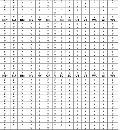
-
y
y
-
y
y
y
-
-
-
y
-
-
-
y
y
y
-
y
y
-
-
y
y
y
-
y
-
y
y
y
-
y
-
-
-
y
y
-
-
y
-
-
-
-
-
-
-
y
-
-
-
-
-
-
-
y
y
y
y
y
y
y
y
y
y
y
y
y
y
NE*
NJ
NM
NV
NY
OR
RI
SC
SD
UT
VT
WA
WI
WV
y
y
y
y
y
y
y
y
y
y
y
y
-
y
y
y
y
y
y
y
y
y
y
y
y
y
y
y
y
y
y
y
y
y
y
y
y
y
y
y
y
y
y
y
y
y
y
y
y
y
y
y
y
y
y
y
y
y
y
y
y
y
y
y
y
y
y
y
y
y
y
y
y
y
y
y
y
y
y
y
y
y
y
y
y
y
y
y
y
y
y
y
y
y
y
y
y
y
y
y
y
y
y
y
y
y
y
y
y
y
y
y
y
y
y
y
y
y
y
y
y
y
y
y
y
y
y
y
y
y
y
y
y
y
y
y
y
y
y
y
y
y
y
y
y
y
y
y
y
y
y
y
y
y
y
y
y
y
y
y
y
y
y
y
y
y
y
y
y
y
y
y
y
y
y
y
y
y
y
y
y
y
y
y
y
y
y
y
y
y
y
y
y
y
y
y
y
y
y
y
y
y
y
y
y
y
y
y
y
y
NE*
NJ
NM
NV
NY
OR
RI
SC
SD
UT
VT
WA
WI
WV
y
y
y
y
y
y
y
y
y
y
y
y
y
y
y
y
y
y
y
y
y
y
y
y
y
y
y
y
y
y
y
y
y
y
y
y
y
y
y
y
y
y
y
y
y
y
y
y
y
y
y
y
y
y
y
y
y
y
y
y
y
y
y
y
y
y
y
y
y
y
y
y
y
y
y
y
y
y
y
y
y
y
y
y
y
y
y
y
y
y
y
y
y
y
y
y
y
y
y
y
y
y
y
y
y
y
y
y
y
y
y
y
y
y
y
y
y
y
y
y
y
y
y
y
y
y
y
y
y
y
y
y
y
y
y
y
y
y
y
y
y
y
y
y
y
y
y
y
y
y
y
y
y
y
y
y
y
y
y
y
y
y
y
y
y
y
y
y
y
y
y
y
y
y
y
y
y
y
y
y
y
y
y
y
y
y
y
y
y
y
y
y
y
y
y
y
y
-
-
y
y
y
-
-
-
y
y
y
y
y