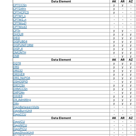
Data Element
AK
AR
AZ
CPTCCSn
y
y
-
CPTDAYn
y
-
-
CPTHCPCS
y
-
-
CPTM1_n
-
-
-
CPTM2_n
-
-
-
CPTMod1
-
-
-
CPTMod2
-
-
-
CPTn
y
y
-
DHOUR
y
y
y
DIED
y
y
y
DISPUB04
y
y
y
DISPUNIFORM
y
y
y
DISP_X
y
y
y
DMONTH
y
y
y
DNR
-
y
y
Data Element
AK
AR
AZ
DQTR
y
y
y
DRG
y
y
y
DRG32
y
y
y
DRGVER
y
y
y
DRG_NoPOA
y
y
y
DSHOSPID
-
y
y
DXCCSn
y
y
y
DXMCCSn
y
y
y
DXPOAn
-
y
y
DXVER
y
y
y
DX_Admitting
y
y
y
DXn
y
y
y
DaysBetweenVisits
-
-
-
DaysBurnUnit
-
-
-
DaysCCU
-
-
-
Data Element
AK
AR
AZ
DaysICU
-
-
-
DaysNICU
-
-
-
DaysPICU
-
-
-
DaysShockUnit
-
-
-