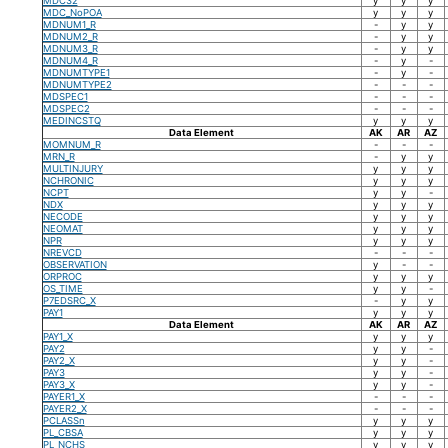
MDC32
y
y
y
MDC_NoPOA
y
y
y
MDNUM1_R
-
y
y
MDNUM2_R
-
y
y
MDNUM3_R
-
y
y
MDNUM4_R
-
y
-
MDNUMTYPE1
-
y
-
MDNUMTYPE2
-
-
-
MDSPEC1
-
-
-
MDSPEC2
-
-
-
MEDINCSTQ
y
y
y
Data Element
AK
AR
AZ
MOMNUM_R
-
-
-
MRN_R
-
y
y
MULTINJURY
y
y
y
NCHRONIC
y
y
y
NCPT
y
y
-
NDX
y
y
y
NECODE
y
y
y
NEOMAT
y
y
y
NPR
y
y
y
NREVCD
-
-
-
OBSERVATION
y
-
-
ORPROC
y
y
y
OS_TIME
y
y
-
P7EDSRC_X
-
y
y
PAY1
y
y
y
Data Element
AK
AR
AZ
PAY1_X
y
y
y
PAY2
y
y
-
PAY2_X
y
y
-
PAY3
y
y
-
PAY3_X
y
y
-
PAYER1_X
-
-
-
PAYER2_X
-
-
-
PCLASSn
y
y
y
PL_CBSA
y
y
y
PL_NCHS
y
y
y