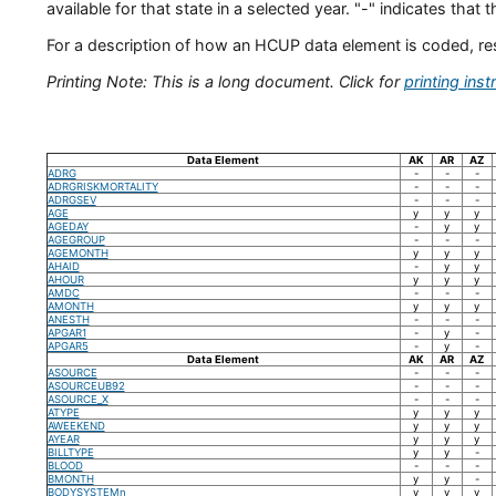
available for that state in a selected year. "-" indicates that 
For a description of how an HCUP data element is coded, restr
Printing Note: This is a long document. Click for
printing inst
Data Element
AK
AR
AZ
ADRG
-
-
-
ADRGRISKMORTALITY
-
-
-
ADRGSEV
-
-
-
AGE
y
y
y
AGEDAY
-
y
y
AGEGROUP
-
-
-
AGEMONTH
y
y
y
AHAID
-
y
y
AHOUR
y
y
y
AMDC
-
-
-
AMONTH
y
y
y
ANESTH
-
-
-
APGAR1
-
y
-
APGAR5
-
y
-
Data Element
AK
AR
AZ
ASOURCE
-
-
-
ASOURCEUB92
-
-
-
ASOURCE_X
-
-
-
ATYPE
y
y
y
AWEEKEND
y
y
y
AYEAR
y
y
y
BILLTYPE
y
y
-
BLOOD
-
-
-
BMONTH
y
y
-
BODYSYSTEMn
y
y
y