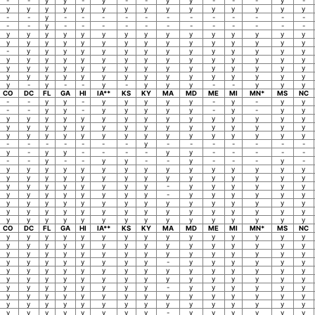
-
-
y
y
-
y
-
-
y
y
-
-
-
y
-
y
y
y
y
y
y
y
y
y
y
y
y
y
y
y
-
-
y
-
-
-
-
-
-
-
-
-
-
-
-
-
-
y
-
-
-
-
-
-
-
-
-
-
-
-
y
y
y
y
y
y
y
y
y
y
y
y
y
y
y
y
y
y
y
y
y
y
y
y
y
y
y
y
y
y
-
y
y
y
y
y
y
y
y
y
y
y
y
y
y
y
y
y
y
y
y
y
y
y
y
y
y
y
y
y
y
y
y
y
y
y
y
y
y
y
y
y
y
y
y
y
y
y
y
y
y
y
y
y
y
y
y
y
y
y
y
-
y
-
-
y
-
y
y
y
-
-
y
y
y
CO
DC
FL
GA
HI
IA**
KS
KY
MA
MD
ME
MI
MN*
MS
NC
-
-
y
y
-
y
y
y
y
y
-
y
-
y
y
-
-
y
y
-
y
y
y
y
y
-
y
-
y
y
y
y
y
y
y
y
y
y
y
y
y
y
y
y
y
y
y
y
y
y
y
y
y
y
y
y
y
y
y
y
y
y
y
y
y
y
y
y
y
y
y
y
y
y
y
-
-
-
-
-
-
-
y
-
-
-
-
-
-
-
y
-
y
y
-
-
-
-
y
y
-
-
-
-
-
-
-
y
-
-
y
y
-
-
y
-
-
-
y
-
y
y
y
y
y
y
y
y
y
y
y
y
y
y
y
y
y
y
y
y
y
y
y
y
y
y
y
y
y
y
y
y
y
y
y
y
y
y
-
y
y
y
y
y
y
y
y
y
y
y
y
y
y
-
y
y
y
y
y
y
y
y
y
y
y
y
y
y
y
y
y
y
y
y
y
y
y
y
y
y
y
y
y
y
y
y
y
y
y
y
y
y
y
y
y
y
y
y
y
y
y
y
y
y
y
CO
DC
FL
GA
HI
IA**
KS
KY
MA
MD
ME
MI
MN*
MS
NC
y
y
y
y
y
y
y
y
y
y
y
y
y
y
y
y
y
y
y
y
y
y
y
y
y
y
y
y
y
y
y
y
y
y
y
y
y
y
y
y
y
y
y
y
y
y
y
y
y
y
y
y
y
-
y
y
y
y
y
y
y
y
y
y
y
y
y
y
y
y
y
y
y
y
y
y
y
y
y
y
y
y
y
y
y
y
y
y
y
y
y
y
y
y
y
y
y
y
-
y
y
y
y
y
y
y
y
y
y
y
y
y
y
y
y
y
y
y
y
y
y
y
y
y
y
y
y
y
y
y
y
y
y
y
y
y
y
y
y
y
y
y
y
-
y
y
y
y
y
y