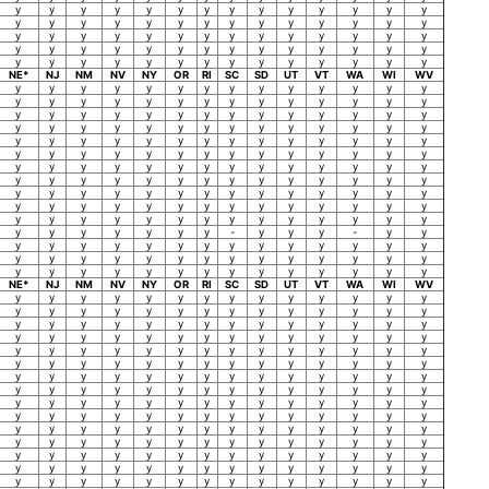
y
y
y
y
y
y
y
y
y
y
y
y
y
y
y
y
y
y
y
y
y
y
y
y
y
y
y
y
y
y
y
y
y
y
y
y
y
y
y
y
y
y
y
y
y
y
y
y
y
y
y
y
y
y
y
y
y
y
y
y
y
y
y
y
y
y
y
y
y
y
NE*
NJ
NM
NV
NY
OR
RI
SC
SD
UT
VT
WA
WI
WV
y
y
y
y
y
y
y
y
y
y
y
y
y
y
y
y
y
y
y
y
y
y
y
y
y
y
y
y
y
y
y
y
y
y
y
y
y
y
y
y
y
y
y
y
y
y
y
y
y
y
y
y
y
y
y
y
y
y
y
y
y
y
y
y
y
y
y
y
y
y
y
y
y
y
y
y
y
y
y
y
y
y
y
y
y
y
y
y
y
y
y
y
y
y
y
y
y
y
y
y
y
y
y
y
y
y
y
y
y
y
y
y
y
y
y
y
y
y
y
y
y
y
y
y
y
y
y
y
y
y
y
y
y
y
y
y
y
y
y
y
y
y
y
y
y
y
y
y
y
y
y
y
y
y
y
y
y
y
y
y
y
-
y
y
y
-
y
y
y
y
y
y
y
y
y
y
y
y
y
y
y
y
y
y
y
y
y
y
y
y
y
y
y
y
y
y
y
y
y
y
y
y
y
y
y
y
y
y
y
y
NE*
NJ
NM
NV
NY
OR
RI
SC
SD
UT
VT
WA
WI
WV
y
y
y
y
y
y
y
y
y
y
y
y
y
y
y
y
y
y
y
y
y
y
y
y
y
y
y
y
y
y
y
y
y
y
y
y
y
y
y
y
y
y
y
y
y
y
y
y
y
y
y
y
y
y
y
y
y
y
y
y
y
y
y
y
y
y
y
y
y
y
y
y
y
y
y
y
y
y
y
y
y
y
y
y
y
y
y
y
y
y
y
y
y
y
y
y
y
y
y
y
y
y
y
y
y
y
y
y
y
y
y
y
y
y
y
y
y
y
y
y
y
y
y
y
y
y
y
y
y
y
y
y
y
y
y
y
y
y
y
y
y
y
y
y
y
y
y
y
y
y
y
y
y
y
y
y
y
y
y
y
y
y
y
y
y
y
y
y
y
y
y
y
y
y
y
y
y
y
y
y
y
y
y
y
y
y
y
y
y
y
y
y
y
y
y
y
y
y
y
y
y
y
y
y
y
y
y
y
y
y